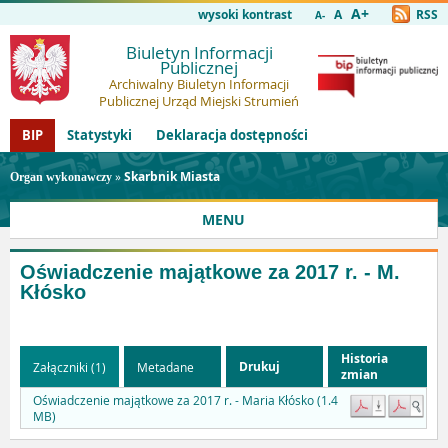
A+
wysoki kontrast
A
RSS
A-
Biuletyn Informacji
Publicznej
Archiwalny Biuletyn Informacji
Publicznej Urząd Miejski Strumień
BIP
Statystyki
Deklaracja dostępności
»
Skarbnik Miasta
Organ wykonawczy
MENU
Oświadczenie majątkowe za 2017 r. - M.
Kłósko
Historia
Drukuj
Załączniki (1)
Metadane
zmian
Oświadczenie majątkowe za 2017 r. - Maria Kłósko (1.4
MB)