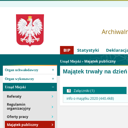
Archiwaln
BIP
Statystyki
Deklaracj
»
Majątek publiczny
Urząd Miejski
Organ uchwałodawczy
Majątek trwały na dzień
Organ wykonawczy
Urząd Miejski
Załączniki (1)
Referaty
info o majątku 2020 (440.4kB)
Regulamin
organizacyjny
Oferty pracy
Majątek publiczny