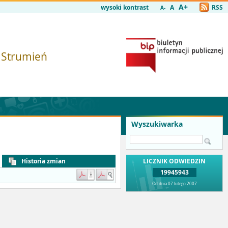
A+
wysoki kontrast
A
RSS
A-
i Strumień
Wyszukiwarka
Historia zmian
LICZNIK ODWIEDZIN
19945943
Od dnia 07 lutego 2007