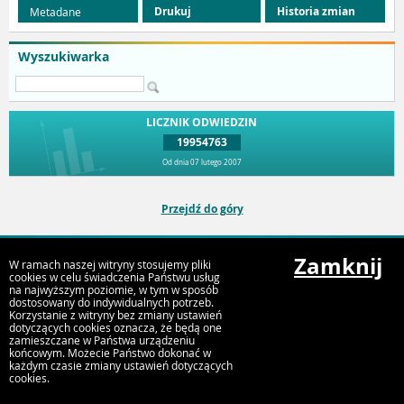
Drukuj
Historia zmian
Metadane
Wyszukiwarka
LICZNIK ODWIEDZIN
19954763
Od dnia 07 lutego 2007
Przejdź do góry
Zamknij
W ramach naszej witryny stosujemy pliki
Urząd Miejski Strumień
cookies w celu świadczenia Państwu usług
ul. Rynek 4, 43-246 Strumień
na najwyższym poziomie, w tym w sposób
dostosowany do indywidualnych potrzeb.
Korzystanie z witryny bez zmiany ustawień
dotyczących cookies oznacza, że będą one
zamieszczane w Państwa urządzeniu
końcowym. Możecie Państwo dokonać w
każdym czasie zmiany ustawień dotyczących
cookies.