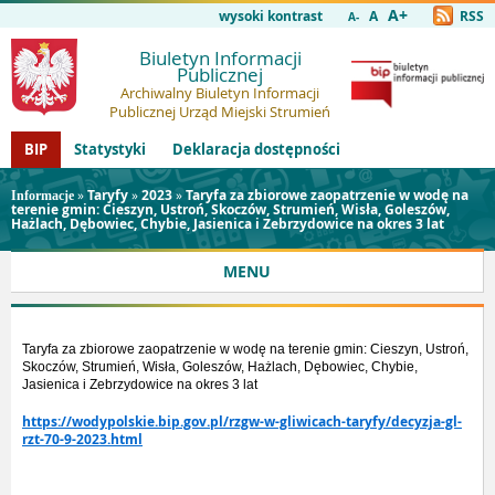
A+
wysoki kontrast
A
RSS
A-
Biuletyn Informacji
Publicznej
Archiwalny Biuletyn Informacji
Publicznej Urząd Miejski Strumień
BIP
Statystyki
Deklaracja dostępności
»
Taryfy
»
2023
»
Taryfa za zbiorowe zaopatrzenie w wodę na
Informacje
terenie gmin: Cieszyn, Ustroń, Skoczów, Strumień, Wisła, Goleszów,
Hażlach, Dębowiec, Chybie, Jasienica i Zebrzydowice na okres 3 lat
MENU
Taryfa za zbiorowe zaopatrzenie w wodę na terenie gmin: Cieszyn, Ustroń,
Skoczów, Strumień, Wisła, Goleszów, Hażlach, Dębowiec, Chybie,
Jasienica i Zebrzydowice na okres 3 lat
https://wodypolskie.bip.gov.pl/rzgw-w-gliwicach-taryfy/decyzja-gl-
rzt-70-9-2023.html