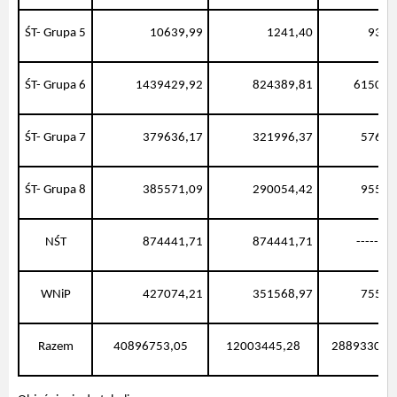
ŚT- Grupa 5
10639,99
1241,40
9398
ŚT- Grupa 6
1439429,92
824389,81
615040
ŚT- Grupa 7
379636,17
321996,37
57639
ŚT- Grupa 8
385571,09
290054,42
95516
NŚT
874441,71
874441,71
---------
WNiP
427074,21
351568,97
75505
Razem
40896753,05
12003445,28
28893307,