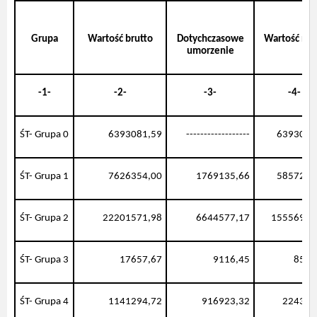
Grupa
Wartość brutto
Dotychczasowe
Wartość net
umorzenie
-1-
-2-
-3-
-4-
ŚT- Grupa 0
6393081,59
------------------
6393081
ŚT- Grupa 1
7626354,00
1769135,66
5857218
ŚT- Grupa 2
22201571,98
6644577,17
15556994
ŚT- Grupa 3
17657,67
9116,45
8541
ŚT- Grupa 4
1141294,72
916923,32
224371