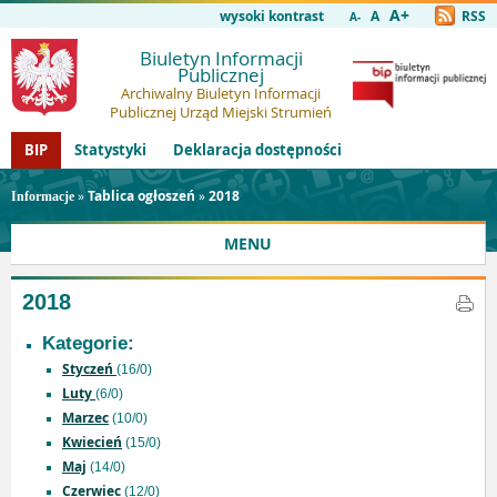
A+
wysoki kontrast
A
RSS
A-
Biuletyn Informacji
Publicznej
Archiwalny Biuletyn Informacji
Publicznej Urząd Miejski Strumień
BIP
Statystyki
Deklaracja dostępności
»
Tablica ogłoszeń
»
2018
Informacje
MENU
2018
Kategorie:
Styczeń
(16/0)
Luty
(6/0)
Marzec
(10/0)
Kwiecień
(15/0)
Maj
(14/0)
Czerwiec
(12/0)