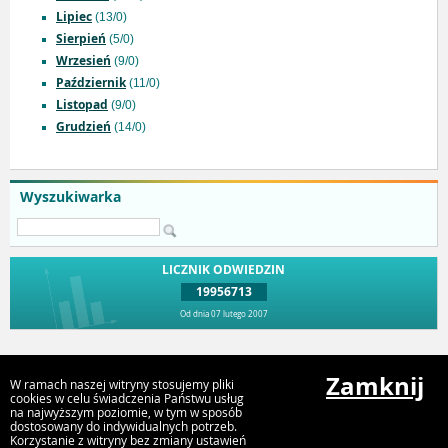
Lipiec
(13/0)
Sierpień
(5/0)
Wrzesień
(9/0)
Październik
(11/0)
Listopad
(9/0)
Grudzień
(14/0)
Wyszukiwarka
LICZNIK ODWIEDZIN
19956713
Od dnia 07 lutego 2007
Przejdź do góry
Zamknij
W ramach naszej witryny stosujemy pliki
cookies w celu świadczenia Państwu usług
na najwyższym poziomie, w tym w sposób
dostosowany do indywidualnych potrzeb.
Urząd Miejski Strumień
Korzystanie z witryny bez zmiany ustawień
ul. Rynek 4, 43-246 Strumień