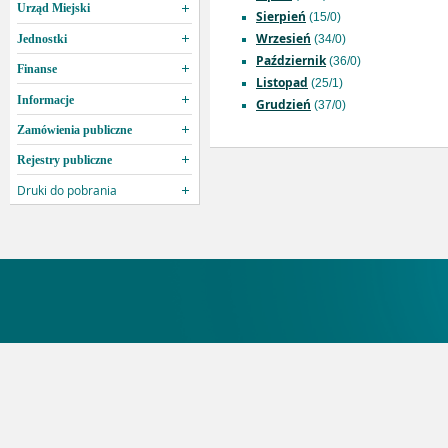
Urząd Miejski
Sierpień
(15/0)
Wrzesień
Jednostki
(34/0)
Październik
(36/0)
Finanse
Listopad
(25/1)
Informacje
Grudzień
(37/0)
Zamówienia publiczne
Rejestry publiczne
Druki do pobrania