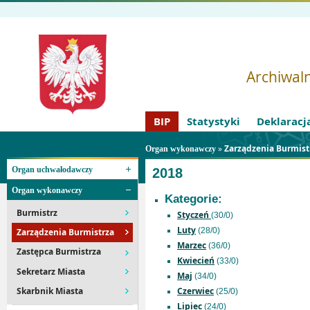
Archiwaln
BIP
Statystyki
Deklaracj
»
Zarządzenia Burmist
Organ wykonawczy
Organ uchwałodawczy
2018
Organ wykonawczy
Kategorie:
Burmistrz
Styczeń
(30/0)
Luty
(28/0)
Zarządzenia Burmistrza
Marzec
(36/0)
Zastępca Burmistrza
Kwiecień
(33/0)
Sekretarz Miasta
Maj
(34/0)
Skarbnik Miasta
Czerwiec
(25/0)
Lipiec
(24/0)