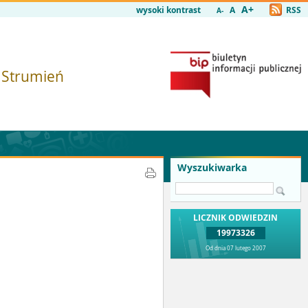
A+
wysoki kontrast
A
RSS
A-
i Strumień
Wyszukiwarka
LICZNIK ODWIEDZIN
19973326
Od dnia 07 lutego 2007