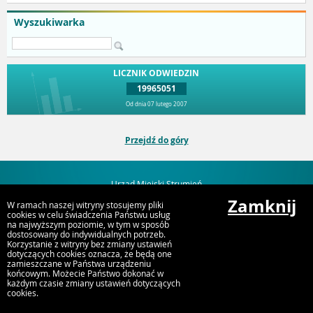
Wyszukiwarka
LICZNIK ODWIEDZIN
19965051
Od dnia 07 lutego 2007
Przejdź do góry
Urząd Miejski Strumień
ul. Rynek 4, 43-246 Strumień
Zamknij
W ramach naszej witryny stosujemy pliki
cookies w celu świadczenia Państwu usług
na najwyższym poziomie, w tym w sposób
dostosowany do indywidualnych potrzeb.
Korzystanie z witryny bez zmiany ustawień
dotyczących cookies oznacza, że będą one
zamieszczane w Państwa urządzeniu
końcowym. Możecie Państwo dokonać w
każdym czasie zmiany ustawień dotyczących
cookies.