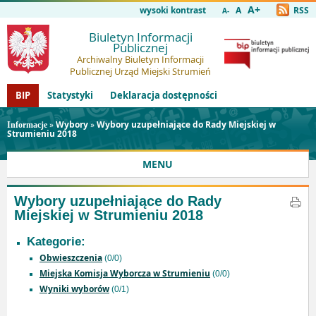
A+
wysoki kontrast
A
RSS
A-
Biuletyn Informacji
Publicznej
Archiwalny Biuletyn Informacji
Publicznej Urząd Miejski Strumień
BIP
Statystyki
Deklaracja dostępności
»
Wybory
»
Wybory uzupełniające do Rady Miejskiej w
Informacje
Strumieniu 2018
MENU
Wybory uzupełniające do Rady
Miejskiej w Strumieniu 2018
Kategorie:
Obwieszczenia
(0/0)
Miejska Komisja Wyborcza w Strumieniu
(0/0)
Wyniki wyborów
(0/1)