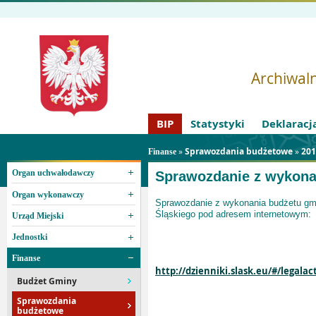
Archiwaln
BIP
Statystyki
Deklaracj
»
Sprawozdania budżetowe
»
201
Finanse
Organ uchwałodawczy
Sprawozdanie z wykona
Organ wykonawczy
Sprawozdanie z wykonania budżetu gmi
Śląskiego pod adresem internetowym:
Urząd Miejski
Jednostki
Finanse
http://dzienniki.slask.eu/#/legalac
Budżet Gminy
Sprawozdania
budżetowe