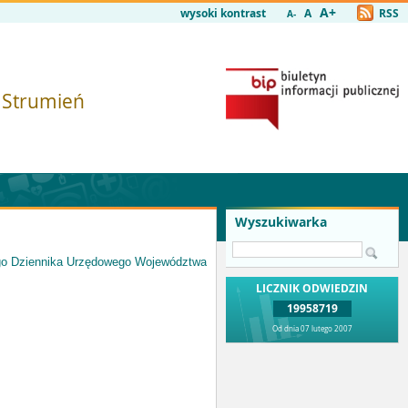
A+
wysoki kontrast
A
RSS
A-
i Strumień
Wyszukiwarka
ego Dziennika Urzędowego Województwa
LICZNIK ODWIEDZIN
19958719
Od dnia 07 lutego 2007