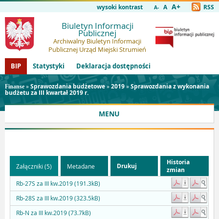
A+
wysoki kontrast
A
RSS
A-
Biuletyn Informacji
Publicznej
Archiwalny Biuletyn Informacji
Publicznej Urząd Miejski Strumień
BIP
Statystyki
Deklaracja dostępności
»
Sprawozdania budżetowe
»
2019
»
Sprawozdania z wykonania
Finanse
budżetu za III kwartał 2019 r.
MENU
Historia
Drukuj
Załączniki (5)
Metadane
zmian
Rb-27S za III kw.2019 (191.3kB)
Rb-28S za III kw.2019 (323.5kB)
Rb-N za III kw.2019 (73.7kB)