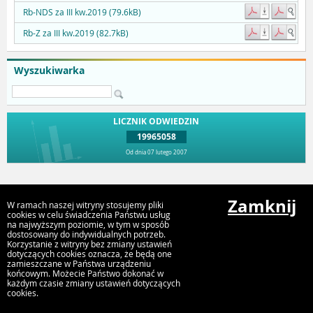
Rb-NDS za III kw.2019 (79.6kB)
Rb-Z za III kw.2019 (82.7kB)
Wyszukiwarka
LICZNIK ODWIEDZIN
19965058
Od dnia 07 lutego 2007
Przejdź do góry
Zamknij
W ramach naszej witryny stosujemy pliki
cookies w celu świadczenia Państwu usług
na najwyższym poziomie, w tym w sposób
Urząd Miejski Strumień
dostosowany do indywidualnych potrzeb.
Korzystanie z witryny bez zmiany ustawień
ul. Rynek 4, 43-246 Strumień
dotyczących cookies oznacza, że będą one
zamieszczane w Państwa urządzeniu
końcowym. Możecie Państwo dokonać w
każdym czasie zmiany ustawień dotyczących
cookies.