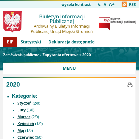
A+
wysoki kontrast
A
RSS
A-
Biuletyn Informacji
Publicznej
Archiwalny Biuletyn Informacji
Publicznej Urząd Miejski Strumień
BIP
Statystyki
Deklaracja dostępności
»
Zapytania ofertowe
»
2020
Zamówienia publiczne
MENU
2020
Kategorie:
Styczeń
(2/0)
Luty
(1/0)
Marzec
(2/0)
Kwiecień
(1/0)
Maj
(1/0)
Czerwiec
(3/0)