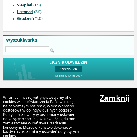
Sierpień
(1/0)
Listopad
(2/0)
Grudzień
(1/0)
Wyszukiwarka
LICZNIK ODWIEDZIN
19956176
Od dnia 07 lutego 2007
Przejdź do góry
Zamknij
W ramach naszej witryny stosujemy pliki
cookies w celu świadczenia Państwu usług
na najwyższym poziomie, w tym w sposób
dostosowany do indywidualnych potrzeb.
Urząd Miejski Strumień
Korzystanie z witryny bez zmiany ustawień
ul. Rynek 4, 43-246 Strumień
dotyczących cookies oznacza, że będą one
zamieszczane w Państwa urządzeniu
końcowym. Możecie Państwo dokonać w
każdym czasie zmiany ustawień dotyczących
cookies.