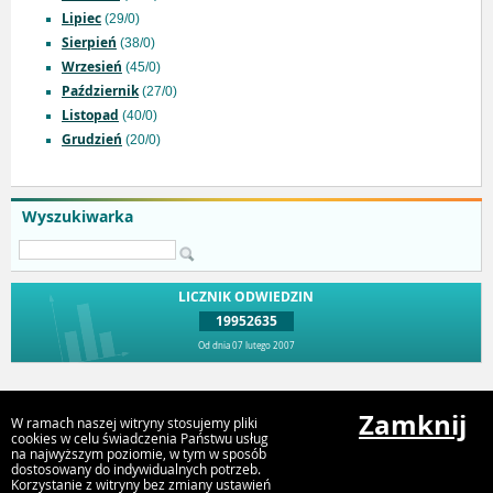
Lipiec
(29/0)
Sierpień
(38/0)
Wrzesień
(45/0)
Październik
(27/0)
Listopad
(40/0)
Grudzień
(20/0)
Wyszukiwarka
LICZNIK ODWIEDZIN
19952635
Od dnia 07 lutego 2007
Przejdź do góry
Zamknij
W ramach naszej witryny stosujemy pliki
cookies w celu świadczenia Państwu usług
na najwyższym poziomie, w tym w sposób
dostosowany do indywidualnych potrzeb.
Urząd Miejski Strumień
Korzystanie z witryny bez zmiany ustawień
ul. Rynek 4, 43-246 Strumień