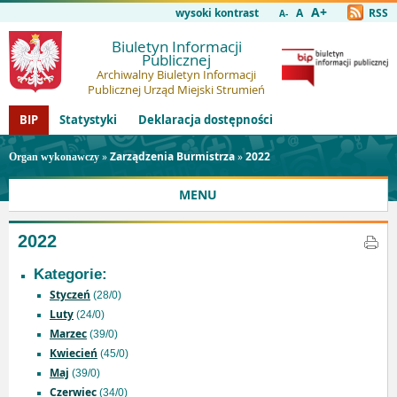
A+
wysoki kontrast
A
RSS
A-
Biuletyn Informacji
Publicznej
Archiwalny Biuletyn Informacji
Publicznej Urząd Miejski Strumień
BIP
Statystyki
Deklaracja dostępności
»
Zarządzenia Burmistrza
»
2022
Organ wykonawczy
MENU
2022
Kategorie:
Styczeń
(28/0)
Luty
(24/0)
Marzec
(39/0)
Kwiecień
(45/0)
Maj
(39/0)
Czerwiec
(34/0)