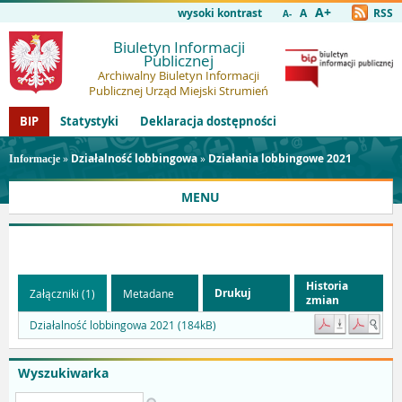
A+
wysoki kontrast
A
RSS
A-
Biuletyn Informacji
Publicznej
Archiwalny Biuletyn Informacji
Publicznej Urząd Miejski Strumień
BIP
Statystyki
Deklaracja dostępności
»
Działalność lobbingowa
»
Działania lobbingowe 2021
Informacje
MENU
Historia
Drukuj
Załączniki (1)
Metadane
zmian
Działalność lobbingowa 2021 (184kB)
Wyszukiwarka