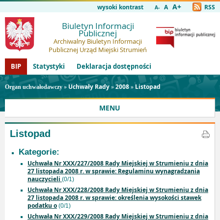
A+
wysoki kontrast
A
RSS
A-
Biuletyn Informacji
Publicznej
Archiwalny Biuletyn Informacji
Publicznej Urząd Miejski Strumień
BIP
Statystyki
Deklaracja dostępności
»
Uchwały Rady
»
2008
»
Listopad
Organ uchwałodawczy
MENU
Listopad
Kategorie:
Uchwała Nr XXX/227/2008 Rady Miejskiej w Strumieniu z dnia
27 listopada 2008 r. w sprawie: Regulaminu wynagradzania
nauczycieli
(0/1)
Uchwała Nr XXX/228/2008 Rady Miejskiej w Strumieniu z dnia
27 listopada 2008 r. w sprawie: określenia wysokości stawek
podatku o
(0/1)
Uchwała Nr XXX/229/2008 Rady Miejskiej w Strumieniu z dnia