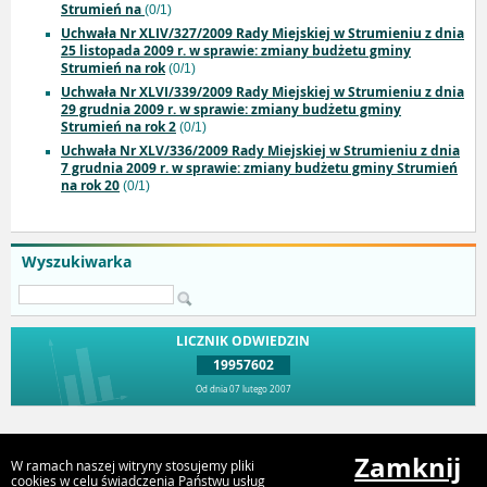
Strumień na
(0/1)
Uchwała Nr XLIV/327/2009 Rady Miejskiej w Strumieniu z dnia
25 listopada 2009 r. w sprawie: zmiany budżetu gminy
Strumień na rok
(0/1)
Uchwała Nr XLVI/339/2009 Rady Miejskiej w Strumieniu z dnia
29 grudnia 2009 r. w sprawie: zmiany budżetu gminy
Strumień na rok 2
(0/1)
Uchwała Nr XLV/336/2009 Rady Miejskiej w Strumieniu z dnia
7 grudnia 2009 r. w sprawie: zmiany budżetu gminy Strumień
na rok 20
(0/1)
Wyszukiwarka
LICZNIK ODWIEDZIN
19957602
Od dnia 07 lutego 2007
Przejdź do góry
Zamknij
W ramach naszej witryny stosujemy pliki
cookies w celu świadczenia Państwu usług