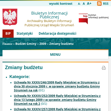
A+
wysoki kontrast
A
RSS
A-
Biuletyn Informacji
Publicznej
Archiwalny Biuletyn Informacji
Publicznej Urząd Miejski Strumień
BIP
Statystyki
Deklaracja dostępności
»
Budżet Gminy
»
2009
»
Zmiany budżetu
Finanse
MENU
Zmiany budżetu
Kategorie:
Uchwała Nr XXXII/246/2009 Rady Miejskiej w Strumieniu z
dnia 30 stycznia 2009 r. w sprawie: zmiany budżetu Gminy
Strumień na rok
(0/1)
Uchwała Nr XXXIII/252/2009 Rady Miejskiej w Strumieniu z
dnia 13 lutego 2009 r.w sprawie: zmiany budżetu Gminy
Strumień na rok 2
(0/1)
Uchwała Nr XXXIV/257/2009 Rady Miejskiej w Strumieniu z