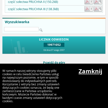
część sołectwa PRUCHNA II (150.2kB)
część sołectwa PRUCHNA III (138.3kB)
Wyszukiwarka
LICZNIK ODWIEDZIN
19971052
Od dnia 07 lutego 2007
Przejdź do góry
Zamknij
W ramach naszej witryny stosujemy pliki
cookies w celu świadczenia Państwu usług
na najwyższym poziomie, w tym w sposób
Urząd Miejski Strumień
dostosowany do indywidualnych potrzeb.
ul. Rynek 4, 43-246 Strumień
Korzystanie z witryny bez zmiany ustawień
dotyczących cookies oznacza, że będą one
zamieszczane w Państwa urządzeniu
końcowym. Możecie Państwo dokonać w
każdym czasie zmiany ustawień dotyczących
cookies.