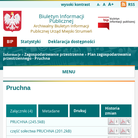
A+
wysoki kontrast
A
RSS
A-
Biuletyn Informacji
Publicznej
Archiwalny Biuletyn Informacji
Publicznej Urząd Miejski Strumień
BIP
Statystyki
Deklaracja dostępności
»
Zagospodarowanie przestrzenne
»
Plan zagospodarowania
Informacje
przestrzennego - Pruchna
MENU
Pruchna
Historia
Drukuj
Załączniki (4)
Metadane
zmian
PRUCHNA (245.5kB)
część sołectwa PRUCHNA (201.2kB)