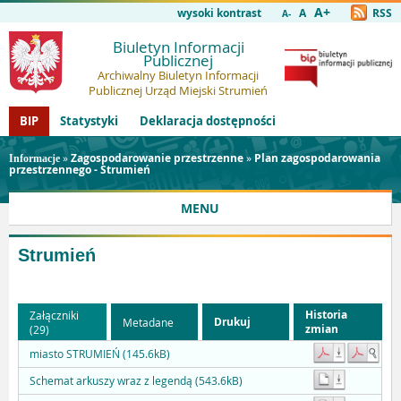
A+
wysoki kontrast
A
RSS
A-
Biuletyn Informacji
Publicznej
Archiwalny Biuletyn Informacji
Publicznej Urząd Miejski Strumień
BIP
Statystyki
Deklaracja dostępności
»
Zagospodarowanie przestrzenne
»
Plan zagospodarowania
Informacje
przestrzennego - Strumień
MENU
Strumień
Historia
Załączniki
Drukuj
Metadane
zmian
(29)
miasto STRUMIEŃ (145.6kB)
Schemat arkuszy wraz z legendą (543.6kB)