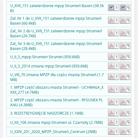
U_XVII_151 zatwierdzenie mpzp Strumień Basen (38.5k
B)
Zał. Nr 1 do U_XVII_151 zatwierdzenie mpzp Strumień
Basen (60.4kB)
Zał_ Nr 2 do U_XVII_151 zatwierdzenie mpzp Strumień
Basen (26.7kB)
Zał_ Nr 3 do U_XVII_151 zatwierdzenie mpzp Strumień
Basen (28.4kB)
U_II_5_mpzp Strumien Strumet (959.6kB)
U_II_5_2014 zmiana mpzp Strumień (959.6kB)
U_VIII_70 zmiana MPZP dla części miasta Strumień (1.7
MB)
1. MPZP część obszaru miasta Strumień - UCHWAŁA_X
XXII_277 (4.7MB)
2. MPZP część obszaru miasta Strumień - RYSUNEK PL
ANU (4.3MB)
3. ROZSTRZYGNIĘCIE NADZORCZE (1.1MB)
U_XII_106 zmiana mpzp Strumien ul. Czarnoty (2.7MB)
U_XXIV_201_2020_MPZP_Strumień_Centrum (2MB)