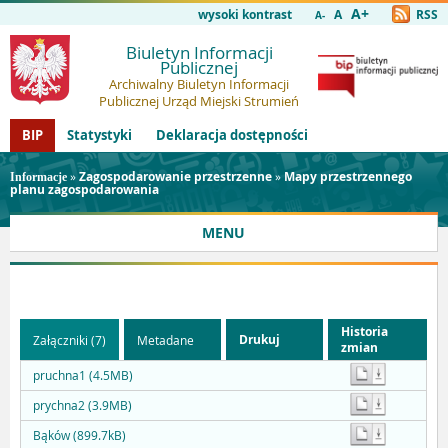
A+
wysoki kontrast
A
RSS
A-
Biuletyn Informacji
Publicznej
Archiwalny Biuletyn Informacji
Publicznej Urząd Miejski Strumień
BIP
Statystyki
Deklaracja dostępności
»
Zagospodarowanie przestrzenne
»
Mapy przestrzennego
Informacje
planu zagospodarowania
MENU
Historia
Drukuj
Załączniki (7)
Metadane
zmian
pruchna1 (4.5MB)
prychna2 (3.9MB)
Bąków (899.7kB)