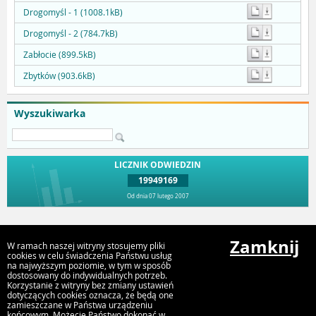
Drogomyśl - 1 (1008.1kB)
Drogomyśl - 2 (784.7kB)
Zabłocie (899.5kB)
Zbytków (903.6kB)
Wyszukiwarka
LICZNIK ODWIEDZIN
19949169
Od dnia 07 lutego 2007
Przejdź do góry
Zamknij
W ramach naszej witryny stosujemy pliki
cookies w celu świadczenia Państwu usług
na najwyższym poziomie, w tym w sposób
dostosowany do indywidualnych potrzeb.
Urząd Miejski Strumień
Korzystanie z witryny bez zmiany ustawień
ul. Rynek 4, 43-246 Strumień
dotyczących cookies oznacza, że będą one
zamieszczane w Państwa urządzeniu
końcowym. Możecie Państwo dokonać w