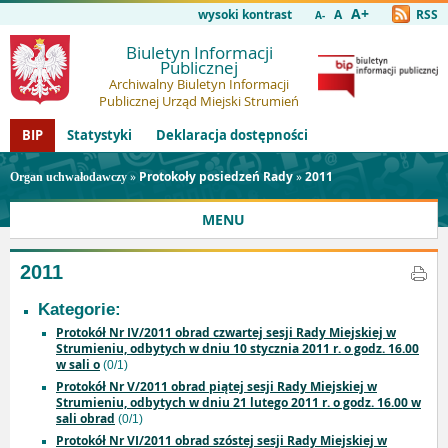
A+
wysoki kontrast
A
RSS
A-
Biuletyn Informacji
Publicznej
Archiwalny Biuletyn Informacji
Publicznej Urząd Miejski Strumień
BIP
Statystyki
Deklaracja dostępności
»
Protokoły posiedzeń Rady
»
2011
Organ uchwałodawczy
MENU
2011
Kategorie:
Protokół Nr IV/2011 obrad czwartej sesji Rady Miejskiej w
Strumieniu, odbytych w dniu 10 stycznia 2011 r. o godz. 16.00
w sali o
(0/1)
Protokół Nr V/2011 obrad piątej sesji Rady Miejskiej w
Strumieniu, odbytych w dniu 21 lutego 2011 r. o godz. 16.00 w
sali obrad
(0/1)
Protokół Nr VI/2011 obrad szóstej sesji Rady Miejskiej w