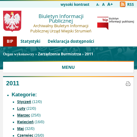
A+
wysoki kontrast
A
RSS
A-
Biuletyn Informacji
Publicznej
Archiwalny Biuletyn Informacji
Publicznej Urząd Miejski Strumień
BIP
Statystyki
Deklaracja dostępności
»
Zarządzenia Burmistrza
»
2011
Organ wykonawczy
MENU
2011
Kategorie:
Styczeń
(12/0)
Luty
(22/0)
Marzec
(25/0)
Kwiecień
(16/0)
Maj
(32/0)
Czerwiec
(26/0)