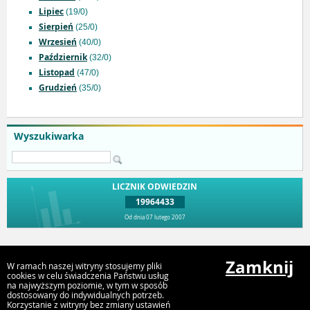
Lipiec
(19/0)
Sierpień
(25/0)
Wrzesień
(40/0)
Październik
(32/0)
Listopad
(47/0)
Grudzień
(35/0)
Wyszukiwarka
LICZNIK ODWIEDZIN
19964433
Od dnia 07 lutego 2007
Przejdź do góry
Zamknij
W ramach naszej witryny stosujemy pliki
cookies w celu świadczenia Państwu usług
na najwyższym poziomie, w tym w sposób
dostosowany do indywidualnych potrzeb.
Urząd Miejski Strumień
Korzystanie z witryny bez zmiany ustawień
ul. Rynek 4, 43-246 Strumień