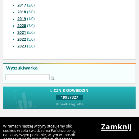
2017
(2/0)
2018
(3/0)
2019
(1/0)
2020
(7/0)
2021
(5/0)
2022
(5/0)
2023
(3/0)
Wyszukiwarka
LICZNIK ODWIEDZIN
19957327
Od dnia 07 lutego 2007
Przejdź do góry
Zamknij
W ramach naszej witryny stosujemy pliki
cookies w celu świadczenia Państwu usług
na najwyższym poziomie, w tym w sposób