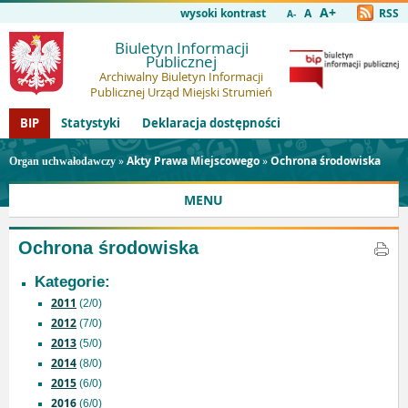
A+
wysoki kontrast
A
RSS
A-
Biuletyn Informacji
Publicznej
Archiwalny Biuletyn Informacji
Publicznej Urząd Miejski Strumień
BIP
Statystyki
Deklaracja dostępności
»
Akty Prawa Miejscowego
»
Ochrona środowiska
Organ uchwałodawczy
MENU
Ochrona środowiska
Kategorie:
2011
(2/0)
2012
(7/0)
2013
(5/0)
2014
(8/0)
2015
(6/0)
2016
(6/0)