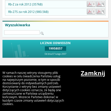
Rb-Z za rok 2012 (357kB)
Rb-27S za rok 2012 (980.5kB)
Wyszukiwarka
LICZNIK ODWIEDZIN
19958057
Od dnia 07 lutego 2007
Przejdź do góry
Zamknij
W ramach naszej witryny stosujemy pliki
cookies w celu świadczenia Państwu usług
na najwyższym poziomie, w tym w sposób
Urząd Miejski Strumień
dostosowany do indywidualnych potrzeb.
Korzystanie z witryny bez zmiany ustawień
ul. Rynek 4, 43-246 Strumień
dotyczących cookies oznacza, że będą one
zamieszczane w Państwa urządzeniu
końcowym. Możecie Państwo dokonać w
każdym czasie zmiany ustawień dotyczących
cookies.