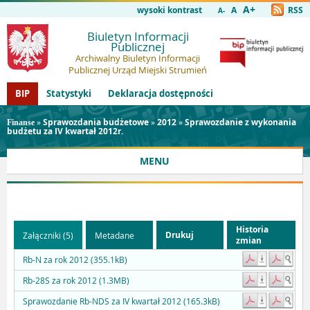
A+
wysoki kontrast
A
RSS
A-
Biuletyn Informacji
Publicznej
Archiwalny Biuletyn Informacji
Publicznej Urząd Miejski Strumień
BIP
Statystyki
Deklaracja dostępności
»
Sprawozdania budżetowe
»
2012
»
Sprawozdanie z wykonania
Finanse
budżetu za IV kwartał 2012r.
MENU
Historia
Drukuj
Załączniki (5)
Metadane
zmian
Rb-N za rok 2012 (355.1kB)
Rb-28S za rok 2012 (1.3MB)
Sprawozdanie Rb-NDS za IV kwartał 2012 (165.3kB)