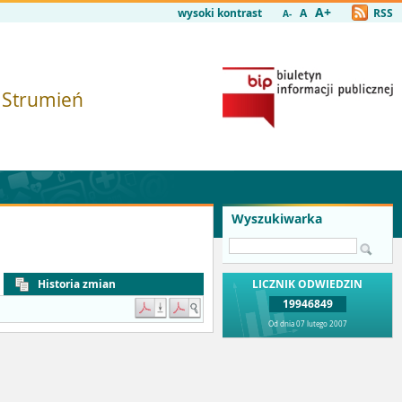
A+
wysoki kontrast
A
RSS
A-
i Strumień
Wyszukiwarka
Historia zmian
LICZNIK ODWIEDZIN
19946849
Od dnia 07 lutego 2007