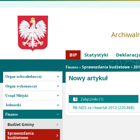
Archiwaln
BIP
Statystyki
Deklaracj
»
Sprawozdania budżetowe
»
201
Finanse
Organ uchwałodawczy
Nowy artykuł
Organ wykonawczy
Urząd Miejski
Załączniki (1)
Jednostki
RB-NDS za I kwartał 2013 (220.8kB)
Finanse
Budżet Gminy
Sprawozdania
budżetowe