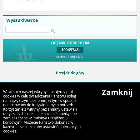
Wyszukiwarka
LICZNIK ODWIEDZIN
19965745
Od dnia 07 lutego 2007
Przejdź do góry
Zamknij
W ramach naszej witryny stosujemy pliki
Urząd Miejski Strumień
cookies w celu świadczenia Państwu usług
ul. Rynek 4, 43-246 Strumień
na najwyższym poziomie, w tym w sposób
dostosowany do indywidualnych potrzeb.
Korzystanie z witryny bez zmiany ustawień
dotyczących cookies oznacza, że będą one
zamieszczane w Państwa urządzeniu
końcowym. Możecie Państwo dokonać w
każdym czasie zmiany ustawień dotyczących
cookies.