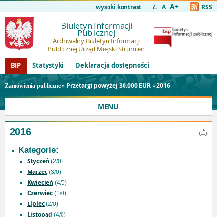
A+
wysoki kontrast
A
RSS
A-
Biuletyn Informacji
Publicznej
Archiwalny Biuletyn Informacji
Publicznej Urząd Miejski Strumień
BIP
Statystyki
Deklaracja dostępności
»
Przetargi powyżej 30.000 EUR
»
2016
Zamówienia publiczne
MENU
2016
Kategorie:
Styczeń
(2/0)
Marzec
(3/0)
Kwiecień
(4/0)
Czerwiec
(1/0)
Lipiec
(2/0)
Listopad
(4/0)