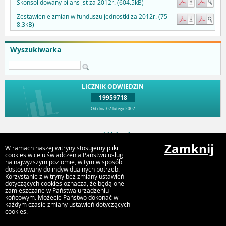
Skonsolidowany bilans jst za 2012r. (604.5kB)
Zestawienie zmian w funduszu jednostki za 2012r. (75
8.3kB)
Wyszukiwarka
LICZNIK ODWIEDZIN
19959718
Od dnia 07 lutego 2007
Przejdź do góry
Zamknij
W ramach naszej witryny stosujemy pliki
cookies w celu świadczenia Państwu usług
na najwyższym poziomie, w tym w sposób
Urząd Miejski Strumień
dostosowany do indywidualnych potrzeb.
ul. Rynek 4, 43-246 Strumień
Korzystanie z witryny bez zmiany ustawień
dotyczących cookies oznacza, że będą one
zamieszczane w Państwa urządzeniu
końcowym. Możecie Państwo dokonać w
każdym czasie zmiany ustawień dotyczących
cookies.