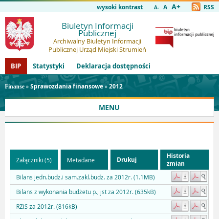
A+
wysoki kontrast
A
RSS
A-
Biuletyn Informacji
Publicznej
Archiwalny Biuletyn Informacji
Publicznej Urząd Miejski Strumień
BIP
Statystyki
Deklaracja dostępności
»
Sprawozdania finansowe
»
2012
Finanse
MENU
Historia
Drukuj
Załączniki (5)
Metadane
zmian
Bilans jedn.budz.i sam.zakl.budz. za 2012r. (1.1MB)
Bilans z wykonania budżetu p., jst za 2012r. (635kB)
RZiS za 2012r. (816kB)