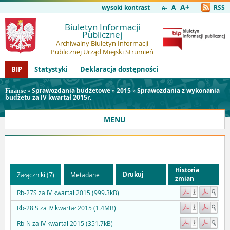
A+
wysoki kontrast
A
RSS
A-
Biuletyn Informacji
Publicznej
Archiwalny Biuletyn Informacji
Publicznej Urząd Miejski Strumień
BIP
Statystyki
Deklaracja dostępności
»
Sprawozdania budżetowe
»
2015
»
Sprawozdania z wykonania
Finanse
budżetu za IV kwartał 2015r.
MENU
Historia
Drukuj
Załączniki (7)
Metadane
zmian
Rb-27S za IV kwartał 2015 (999.3kB)
Rb-28 S za IV kwartał 2015 (1.4MB)
Rb-N za IV kwartał 2015 (351.7kB)