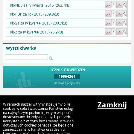
Rb-NDS za IV kwartał 2015 (263.7kB)
Rb-PDP za rok 2015 (239.8kB)
Rb-ST za IV kwartał 2015 (200.7kB)
Rb-Z za IV kwartał 2015 (95.9kB)
Wyszukiwarka
LICZNIK ODWIEDZIN
19964264
Od dnia 07 lutego 2007
Przejdź do góry
Zamknij
W ramach naszej witryny stosujemy pliki
cookies w celu świadczenia Państwu usług
na najwyższym poziomie, w tym w sposób
dostosowany do indywidualnych potrzeb.
Urząd Miejski Strumień
Korzystanie z witryny bez zmiany ustawień
ul. Rynek 4, 43-246 Strumień
dotyczących cookies oznacza, że będą one
zamieszczane w Państwa urządzeniu
końcowym. Możecie Państwo dokonać w