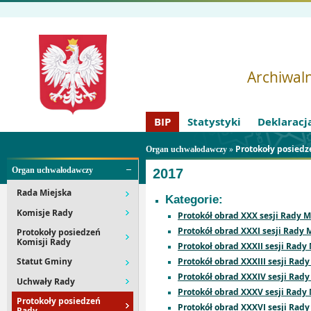
Archiwaln
BIP
Statystyki
Deklaracj
»
Protokoły posied
Organ uchwałodawczy
Organ uchwałodawczy
2017
Rada Miejska
Kategorie:
Komisje Rady
Protokół obrad XXX sesji Rady M
Protokół obrad XXXI sesji Rady 
Protokoły posiedzeń
Komisji Rady
Protokoł obrad XXXII sesji Rady
Protokół obrad XXXIII sesji Rady
Statut Gminy
Protokół obrad XXXIV sesji Rady
Uchwały Rady
Protokół obrad XXXV sesji Rady 
Protokoły posiedzeń
Protokół obrad XXXVI sesji Rady
Rady