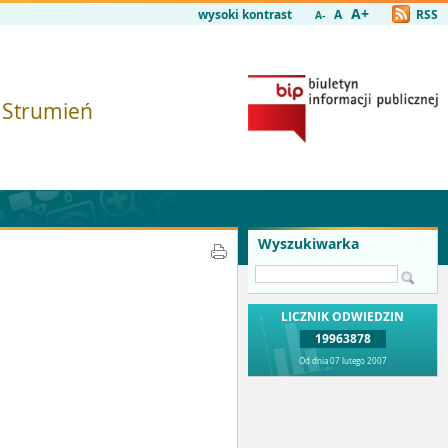
A+
wysoki kontrast
A
RSS
A-
i Strumień
Wyszukiwarka
LICZNIK ODWIEDZIN
19963878
Od dnia 07 lutego 2007