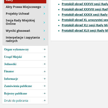
Protokół obrad XXXVII sesji Rad
Akty Prawa Miejscowego
Protokół obrad XXXVIII sesji Ra
Projekty Uchwał
Protokół obrad XXXIX sesji Rady
Protokół obrad XL uroczystej se
Sesja Rady Miejskiej
Online
Protokół obrad XLI sesji Rady M
Protokól obrad XLII sesji Rady M
Wyniki głosowań
Interpelacje i zapytania
radnych
Organ wykonawczy
Urząd Miejski
Jednostki
Finanse
Informacje
Zamówienia publiczne
Rejestry publiczne
Druki do pobrania