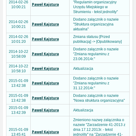
2014-02-26
"Regulamin organizacyjny
Paweł Kajstura
10:00:21
Urzędu Miejskiego w
Strumieniu - tekst jednolity"
Dodano załącznik o nazwie
2014-02-26
Paweł Kajstura
"Struktura organizacyjna
10:00:21
aktualna"
2014-02-26
Zmiana statusu [Przed
Paweł Kajstura
10:01:20
publikacją] -> [Opublikowany]
Dodano załącznik o nazwie
2014-10-22
Paweł Kajstura
"Zmiana regulaminu z
10:58:09
23.06.2014r."
2014-10-22
Paweł Kajstura
Aktualizacja
10:58:10
Dodano załącznik o nazwie
2015-01-09
Paweł Kajstura
"Zmiana regulaminu z
13:42:38
31.12.2014r."
2015-01-09
Dodano załącznik o nazwie
Paweł Kajstura
13:42:38
"Nowa struktura organizacyjna"
2015-01-09
Paweł Kajstura
Aktualizacja
13:42:39
Zmieniono nazwę załącznika o
nazwie "Zarzadzenie 41-2013 z
2015-01-09
dnia 17.12.2013r. - tekst
Paweł Kajstura
13:45:41
jednolity" na "Zarzadzenie 41-