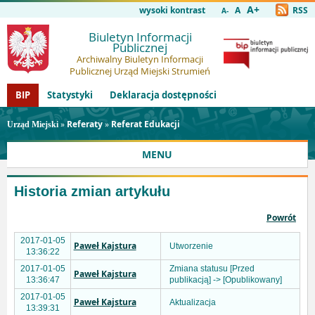
A+
wysoki kontrast
A
RSS
A-
Biuletyn Informacji
Publicznej
Archiwalny Biuletyn Informacji
Publicznej Urząd Miejski Strumień
BIP
Statystyki
Deklaracja dostępności
»
Referaty
»
Referat Edukacji
Urząd Miejski
MENU
Historia zmian artykułu
Powrót
2017-01-05
Paweł Kajstura
Utworzenie
13:36:22
2017-01-05
Zmiana statusu [Przed
Paweł Kajstura
13:36:47
publikacją] -> [Opublikowany]
2017-01-05
Paweł Kajstura
Aktualizacja
13:39:31