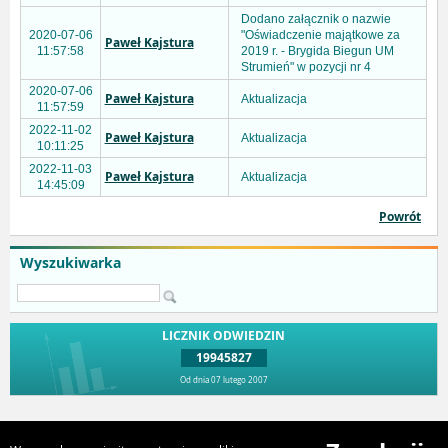
Dodano załącznik o nazwie
2020-07-06
"Oświadczenie majątkowe za
Paweł Kajstura
11:57:58
2019 r. - Brygida Biegun UM
Strumień" w pozycji nr 4
2020-07-06
Paweł Kajstura
Aktualizacja
11:57:59
2022-11-02
Paweł Kajstura
Aktualizacja
10:11:25
2022-11-03
Paweł Kajstura
Aktualizacja
14:45:09
Powrót
Wyszukiwarka
LICZNIK ODWIEDZIN
19945827
Od dnia 07 lutego 2007
Przejdź do góry