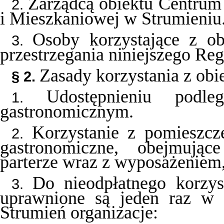
Zarządcą obiektu Centrum
2.
i Mieszkaniowej w Strumieniu
Osoby korzystające z o
3.
przestrzegania niniejszego Re
Zasady korzystania z obi
§ 2.
Udostępnieniu podl
1.
gastronomicznym.
Korzystanie z pomieszcze
2.
gastronomiczne, obejmują
parterze wraz z wyposażeniem, 
Do nieodpłatnego korzys
3.
uprawnione są jeden raz w 
Strumień organizacje: