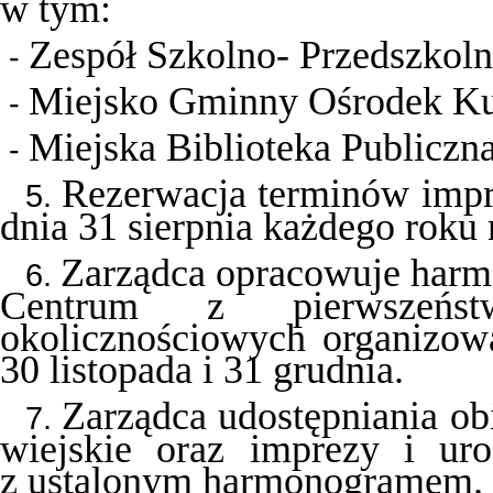
w tym:
Zespół Szkolno- Przedszkoln
-
Miejsko Gminny Ośrodek Kul
-
Miejska Biblioteka Publiczn
-
Rezerwacja terminów impr
5.
dnia 31 sierpnia każdego roku 
Zarządca opracowuje harmo
6.
Centrum z pierwszeńs
okolicznościowych organizow
30 listopada i 31 grudnia.
Zarządca udostępniania ob
7.
wiejskie oraz imprezy i uro
z ustalonym harmonogramem.