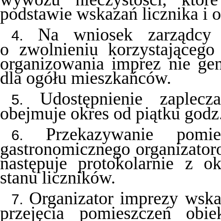
podstawie wskazań licznika i o
Na wniosek zarządcy 
4.
o zwolnieniu korzystająceg
organizowania imprez nie ge
dla ogółu mieszkańców.
Udostępnienie zaplec
5.
obejmuje okres od piątku godz.
Przekazywanie pomi
6.
gastronomicznego organizator
następuje protokolarnie z o
stanu liczników.
Organizator imprezy wska
7.
przejęcia pomieszczeń obie