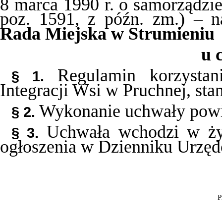
8 marca 1990 r. o samorządzi
poz. 1591, z późn. zm.) – n
Rada Miejska w Strumieniu
u c
Regulamin korzysta
§ 1.
Integracji Wsi w Pruchnej, st
Wykonanie uchwały powie
§ 2.
Uchwała wchodzi w życ
§ 3.
ogłoszenia w Dzienniku Urzę
P