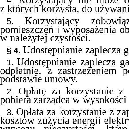
Korzystający nie może 
4.
z których korzysta, do używan
Korzystający zobowi
5.
pomieszczeń i wyposażenia ob
w należytej czystości.
Udostępnianie zaplecza 
§ 4.
Udostępnianie zaplecza g
1.
odpłatnie, z zastrzeżeniem 
podstawie umowy.
Opłatę za korzystanie z
2.
pobiera zarządca w wysokości 
Opłata za korzystanie z z
3.
kosztów zużycia energii elekt
wywozu nieczystości, któr