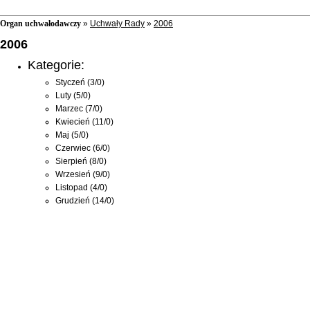
Organ uchwałodawczy
»
Uchwały Rady
»
2006
2006
Kategorie:
Styczeń
(3/0)
Luty
(5/0)
Marzec
(7/0)
Kwiecień
(11/0)
Maj
(5/0)
Czerwiec
(6/0)
Sierpień
(8/0)
Wrzesień
(9/0)
Listopad
(4/0)
Grudzień
(14/0)