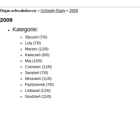
Organ uchwałodawczy
»
Uchwały Rady
»
2009
2009
Kategorie:
Styczeń
(7/0)
Luty
(7/0)
Marzec
(12/0)
Kwiecień
(6/0)
Maj
(10/0)
Czerwiec
(12/0)
Sierpień
(7/0)
Wrzesień
(11/0)
Październik
(7/0)
Listopad
(12/0)
Grudzień
(11/0)