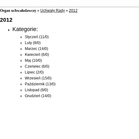
Organ uchwałodawczy
»
Uchwały Rady
»
2012
2012
Kategorie:
Styczeń
(11/0)
Luty
(8/0)
Marzec
(14/0)
Kwiecień
(6/0)
Maj
(10/0)
Czerwiec
(6/0)
Lipiec
(2/0)
Wrzesień
(15/0)
Październik
(13/0)
Listopad
(9/0)
Grudzień
(14/0)