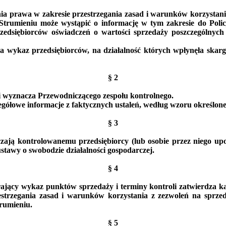
ia prawa w zakresie
przestrzegania zasad i warunków korzystan
trumieniu może wystąpić o informację w tym zakresie do Poli
rzedsiębiorców oświadczeń o wartości sprzedaży poszczególny
wykaz przedsiębiorców, na działalność których wpłynęła skarga
§ 2
i wyznacza Przewodniczącego zespołu kontrolnego.
zegółowe informacje z faktycznych ustaleń, według wzoru określone
§ 3
zają kontrolowanemu przedsiębiorcy (lub osobie przez niego upo
tawy o swobodzie działalności gospodarczej.
§ 4
ający wykaz punktów sprzedaży i terminy kontroli zatwierdza k
estrzegania zasad i warunków korzystania z zezwoleń na sprz
rumieniu.
§ 5