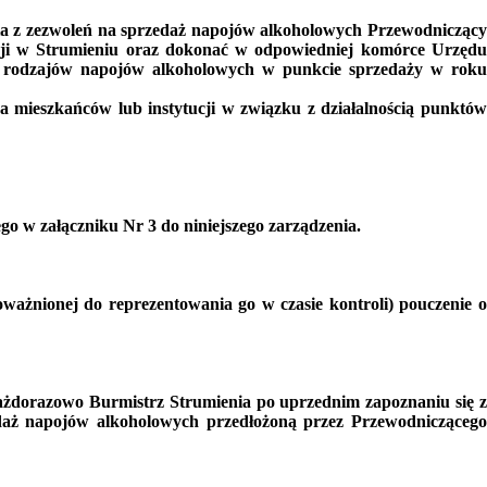
ia z zezwoleń na sprzedaż napojów alkoholowych
Przewodnicząc
cji w Strumieniu oraz dokonać w odpowiedniej komórce Urzędu
ch rodzajów napojów alkoholowych w punkcie sprzedaży w roku
 mieszkańców lub instytucji w związku z działalnością punktó
go w załączniku Nr 3 do niniejszego zarządzenia.
ważnionej do reprezentowania go w czasie kontroli) pouczenie o
ażdorazowo Burmistrz Strumienia po uprzednim zapoznaniu się z
edaż napojów alkoholowych przedłożoną przez
Przewodnicząceg