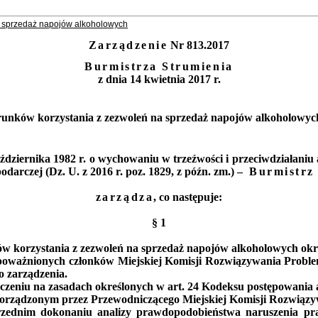
a sprzedaż napojów alkoholowych
Zarządzenie
Nr 813.2017
Burmistrza Strumienia
z dnia 14 kwietnia 2017 r.
warunków korzystania z zezwoleń na sprzedaż napojów alkoholowyc
ździernika 1982 r. o wychowaniu w trzeźwości i przeciwdziałaniu
podarczej (Dz. U. z 2016 r. poz. 1829, z późn. zm.)
– Burmistrz
zarządza
, co następuje:
§ 1
ów korzystania z zezwoleń na sprzedaż napojów alkoholowych
okre
upoważnionych członków Miejskiej Komisji Rozwiązywania Prob
o zarządzenia.
czeniu na zasadach określonych w art. 24 Kodeksu postępowania 
orządzonym przez Przewodniczącego Miejskiej Komisji Rozwiąz
przednim dokonaniu analizy prawdopodobieństwa naruszenia p