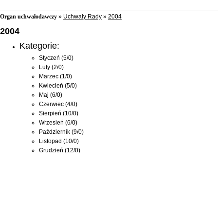
Organ uchwałodawczy
»
Uchwały Rady
»
2004
2004
Kategorie:
Styczeń
(5/0)
Luty
(2/0)
Marzec
(1/0)
Kwiecień
(5/0)
Maj
(6/0)
Czerwiec
(4/0)
Sierpień
(10/0)
Wrzesień
(6/0)
Październik
(9/0)
Listopad
(10/0)
Grudzień
(12/0)