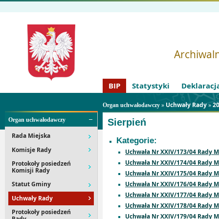
Archiwaln
BIP
Statystyki
Deklaracj
»
Uchwały Rady
»
2
Organ uchwałodawczy
Organ uchwałodawczy
Sierpień
Rada Miejska
Kategorie:
Komisje Rady
Uchwała Nr XXIV/173/04 Rady Mie
Uchwała Nr XXIV/174/04 Rady Mie
Protokoły posiedzeń
Komisji Rady
Uchwała Nr XXIV/175/04 Rady Mi
Uchwała Nr XXIV/176/04 Rady Mie
Statut Gminy
Uchwała Nr XXIV/177/04 Rady Mie
Uchwały Rady
Uchwała Nr XXIV/178/04 Rady Mie
Protokoły posiedzeń
Uchwała Nr XXIV/179/04 Rady Mie
Rady