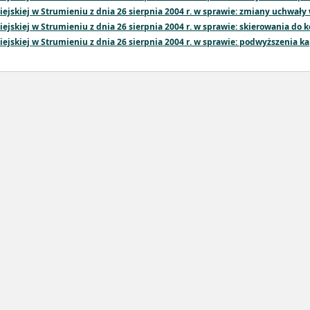
jskiej w Strumieniu z dnia 26 sierpnia 2004 r. w sprawie: zmiany uchwały 
jskiej w Strumieniu z dnia 26 sierpnia 2004 r. w sprawie: skierowania do k
jskiej w Strumieniu z dnia 26 sierpnia 2004 r. w sprawie: podwyższenia k