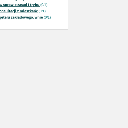
w sprawie zasad i trybu
(0/1)
onsultacji z mieszkańc
(0/1)
apitału zakładowego, wnie
(0/1)