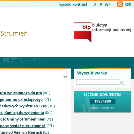
A+
wysoki kontrast
A
RSS
A-
i Strumień
Wyszukiwarka
zutu wniesionego do pro
(0/1)
LICZNIK ODWIEDZIN
Regulaminu określającego
(0/1)
19954880
dodatkowych wyróżnień "Zas
(0/1)
Od dnia 07 lutego 2007
ej Komisji do wyłonienia
(0/1)
sność Gminy Strumień nier
(0/1)
y na sprzedaż nieruchomoś
(0/1)
atnie od Agencji Nieruch
(0/1)