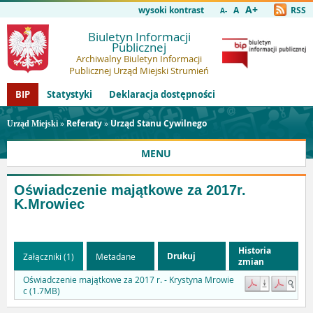
A+
wysoki kontrast
A
RSS
A-
Biuletyn Informacji
Publicznej
Archiwalny Biuletyn Informacji
Publicznej Urząd Miejski Strumień
BIP
Statystyki
Deklaracja dostępności
»
Referaty
»
Urząd Stanu Cywilnego
Urząd Miejski
MENU
Oświadczenie majątkowe za 2017r.
K.Mrowiec
Historia
Drukuj
Załączniki (1)
Metadane
zmian
Oświadczenie majątkowe za 2017 r. - Krystyna Mrowie
c (1.7MB)