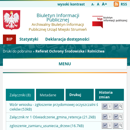
A+
wysoki kontrast
A
RSS
A-
Biuletyn Informacji
Publicznej
Archiwalny Biuletyn Informacji
Publicznej Urząd Miejski Strumień
BIP
Statystyki
Deklaracja dostępności
Druki do pobrania »
Referat Ochrony Środowiska i Rolnictwa
MENU
Historia
Drukuj
Załączniki (8)
Metadane
zmian
Wzór wniosku - zgłoszenie przydomowej oczyszczalni ś
cieków (53kB)
Załącznik nr 1 Oświadczenie_gmina_retencja (21.2kB)
zgloszenie_zamiaru_usuniecia_drzew (16.7kB)