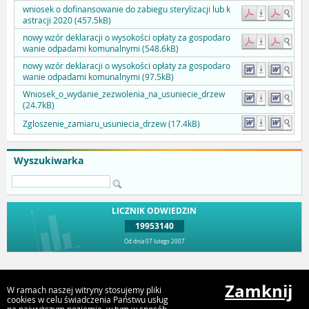
wniosek o dofinansowanie do zabiegu sterylizacji lub k
astracji 2020 (457.5kB)
nowy wzór deklaracji o wysokości opłaty za gospodaro
wanie odpadami komunalnymi (548.6kB)
nowy wzór deklaracji o wysokości opłaty za gospodaro
wanie odpadami komunalnymi (97.5kB)
Wniosek_o_wydanie_zezwolenia_na_usuniecie_drzew
(24.7kB)
Zgloszenie_zamiaru_usuniecia_drzew (17.4kB)
Wyszukiwarka
LICZNIK ODWIEDZIN
19953140
Od dnia 07 lutego 2007
Przejdź do góry
Zamknij
W ramach naszej witryny stosujemy pliki
cookies w celu świadczenia Państwu usług