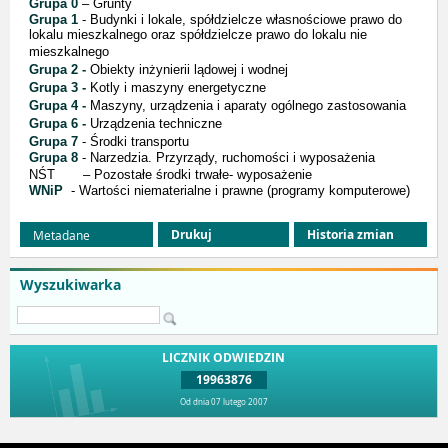
Grupa 0
– Grunty
Grupa 1
- Budynki i lokale, spółdzielcze własnościowe prawo do
lokalu mieszkalnego oraz spółdzielcze prawo do lokalu nie
mieszkalnego
Grupa 2 -
Obiekty inżynierii lądowej i wodnej
Grupa 3 -
Kotly i maszyny energetyczne
Grupa 4 -
Maszyny, urządzenia i aparaty ogólnego zastosowania
Grupa 6 -
Urządzenia techniczne
Grupa 7
- Środki transportu
Grupa 8
- Narzedzia. Przyrządy, ruchomości i wyposażenia
NŚT
– Pozostałe środki trwałe- wyposażenie
WNiP
- Wartości niematerialne i prawne (programy komputerowe)
Drukuj
Historia zmian
Metadane
Wyszukiwarka
LICZNIK ODWIEDZIN
19963876
Od dnia 07 lutego 2007