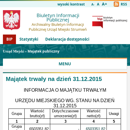
A+
wysoki kontrast
A
RSS
A-
Biuletyn Informacji
Publicznej
Archiwalny Biuletyn Informacji
Publicznej Urząd Miejski Strumień
BIP
Statystyki
Deklaracja dostępności
»
Majątek publiczny
Urząd Miejski
MENU
Majątek trwały na dzień 31.12.2015
INFORMACJA O MAJĄTKU TRWAŁYM
URZĘDU MIEJSKIEGO WG. STANU NA DZIEŃ
31.12.2015
Wartość
Dotychczasowe
Wartość
Grupa
Uwagi
brutto(zł)
umorzenie(zł)
netto(zł)
1
2
3
4
5
Grupa
6503351,82
-
6503351,82