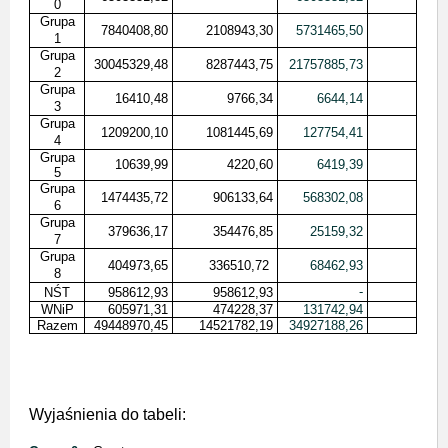
0
Grupa
7840408,80
2108943,30
5731465,50
1
Grupa
30045329,48
8287443,75
21757885,73
2
Grupa
16410,48
9766,34
6644,14
3
Grupa
1209200,10
1081445,69
127754,41
4
Grupa
10639,99
4220,60
6419,39
5
Grupa
1474435,72
906133,64
568302,08
6
Grupa
379636,17
354476,85
25159,32
7
Grupa
404973,65
336510,72
68462,93
8
-
NŚT
958612,93
958612,93
WNiP
605971,31
474228,37
131742,94
Razem
49448970,45
14521782,19
34927188,26
Wyjaśnienia do tabeli: