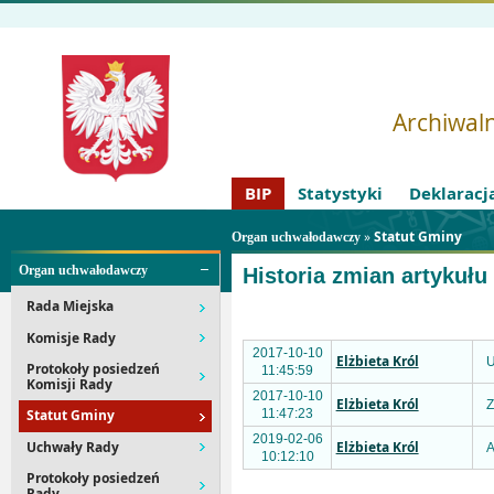
Archiwaln
BIP
Statystyki
Deklaracj
»
Statut Gminy
Organ uchwałodawczy
Organ uchwałodawczy
Historia zmian artykułu
Rada Miejska
Komisje Rady
2017-10-10
Elżbieta Król
U
Protokoły posiedzeń
11:45:59
Komisji Rady
2017-10-10
Elżbieta Król
Z
11:47:23
Statut Gminy
2019-02-06
Uchwały Rady
Elżbieta Król
A
10:12:10
Protokoły posiedzeń
Rady