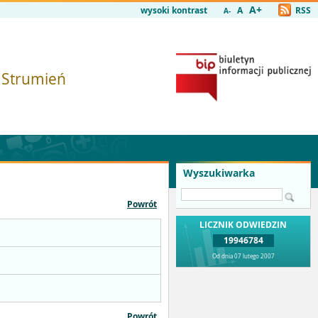
A+
wysoki kontrast
A
RSS
A-
i Strumień
Wyszukiwarka
Powrót
LICZNIK ODWIEDZIN
19946784
Od dnia 07 lutego 2007
Powrót