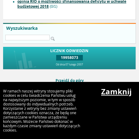
opinia RIO o możliwości sfinansowania deficytu w uchwale
budżetowej 2018
(0/1)
Wyszukiwarka
LICZNIK ODWIEDZIN
19958073
Od dnia 07 lutego 2007
Przejdź do góry
Zamknij
W ramach naszej witryny stosujemy pliki
cookies w celu świadczenia Państwu usług
na najwyższym poziomie, w tym w sposób
Urząd Miejski Strumień
dostosowany do indywidualnych potrzeb.
ul. Rynek 4, 43-246 Strumień
Korzystanie z witryny bez zmiany ustawień
dotyczących cookies oznacza, że będą one
zamieszczane w Państwa urządzeniu
końcowym. Możecie Państwo dokonać w
każdym czasie zmiany ustawień dotyczących
cookies.