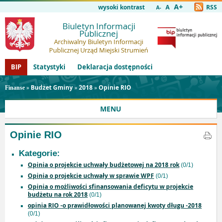
A+
wysoki kontrast
A
RSS
A-
Biuletyn Informacji
Publicznej
Archiwalny Biuletyn Informacji
Publicznej Urząd Miejski Strumień
BIP
Statystyki
Deklaracja dostępności
»
Budżet Gminy
»
2018
»
Opinie RIO
Finanse
MENU
Opinie RIO
Kategorie:
Opinia o projekcie uchwały budżetowej na 2018 rok
(0/1)
Opinia o projekcie uchwały w sprawie WPF
(0/1)
Opinia o możliwości sfinansowania deficytu w projekcie
budżetu na rok 2018
(0/1)
opinia RIO -o prawidłowości planowanej kwoty długu -2018
(0/1)