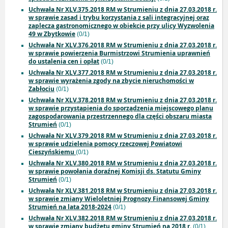
Uchwała Nr XLV.375.2018 RM w Strumieniu z dnia 27.03.2018 r.
w sprawie zasad i trybu korzystania z sali integracyjnej oraz
zaplecza gastronomicznego w obiekcie przy ulicy Wyzwolenia
49 w Zbytkowie
(0/1)
Uchwała Nr XLV.376.2018 RM w Strumieniu z dnia 27.03.2018 r.
w sprawie powierzenia Burmistrzowi Strumienia uprawnień
do ustalenia cen i opłat
(0/1)
Uchwała Nr XLV.377.2018 RM w Strumieniu z dnia 27.03.2018 r.
w sprawie wyrażenia zgody na zbycie nieruchomości w
Zabłociu
(0/1)
Uchwała Nr XLV.378.2018 RM w Strumieniu z dnia 27.03.2018 r.
w sprawie przystąpienia do sporządzenia miejscowego planu
zagospodarowania przestrzennego dla części obszaru miasta
Strumień
(0/1)
Uchwała Nr XLV.379.2018 RM w Strumieniu z dnia 27.03.2018 r.
w sprawie udzielenia pomocy rzeczowej Powiatowi
Cieszyńskiemu
(0/1)
Uchwała Nr XLV.380.2018 RM w Strumieniu z dnia 27.03.2018 r.
w sprawie powołania doraźnej Komisji ds. Statutu Gminy
Strumień
(0/1)
Uchwała Nr XLV.381.2018 RM w Strumieniu z dnia 27.03.2018 r.
w sprawie zmiany Wieloletniej Prognozy Finansowej Gminy
Strumień na lata 2018-2024
(0/1)
Uchwała Nr XLV.382.2018 RM w Strumieniu z dnia 27.03.2018 r.
w sprawie zmiany budżetu gminy Strumień na 2018 r.
(0/1)