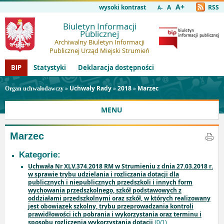
A+
wysoki kontrast
A
RSS
A-
Biuletyn Informacji
Publicznej
Archiwalny Biuletyn Informacji
Publicznej Urząd Miejski Strumień
BIP
Statystyki
Deklaracja dostępności
»
Uchwały Rady
»
2018
»
Marzec
Organ uchwałodawczy
MENU
Marzec
Kategorie:
Uchwała Nr XLV.374.2018 RM w Strumieniu z dnia 27.03.2018 r.
w sprawie trybu udzielania i rozliczania dotacji dla
publicznych i niepublicznych przedszkoli i innych form
wychowania przedszkolnego, szkół podstawowych z
oddziałami przedszkolnymi oraz szkół, w których realizowany
jest obowiązek szkolny, trybu przeprowadzania kontroli
prawidłowości ich pobrania i wykorzystania oraz terminu i
sposobu rozliczenia wykorzystania dotacji
(0/1)