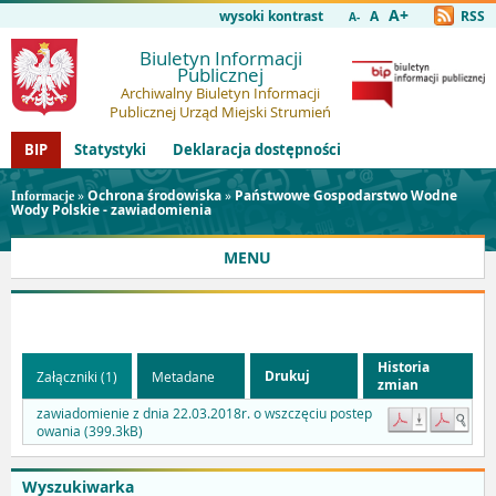
A+
wysoki kontrast
A
RSS
A-
Biuletyn Informacji
Publicznej
Archiwalny Biuletyn Informacji
Publicznej Urząd Miejski Strumień
BIP
Statystyki
Deklaracja dostępności
»
Ochrona środowiska
»
Państwowe Gospodarstwo Wodne
Informacje
Wody Polskie - zawiadomienia
MENU
Historia
Drukuj
Załączniki (1)
Metadane
zmian
zawiadomienie z dnia 22.03.2018r. o wszczęciu postep
owania (399.3kB)
Wyszukiwarka