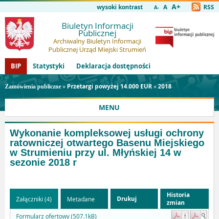
A+
wysoki kontrast
A
RSS
A-
Biuletyn Informacji
Publicznej
Archiwalny Biuletyn Informacji
Publicznej Urząd Miejski Strumień
BIP
Statystyki
Deklaracja dostępności
»
Przetargi powyżej 14.000 EUR
»
2018
Zamówienia publiczne
MENU
Wykonanie kompleksowej usługi ochrony
ratowniczej otwartego Basenu Miejskiego
w Strumieniu przy ul. Młyńskiej 14 w
sezonie 2018 r
Historia
Drukuj
Załączniki (4)
Metadane
zmian
Formularz ofertowy (507.1kB)