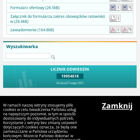
Formularz ofertowy (26.5kB)
Załącznik do formularza zakres obowiązków ratownikó
w (26.4kB)
zawiadomienie (164.8kB)
Wyszukiwarka
LICZNIK ODWIEDZIN
19954618
Od dnia 07 lutego 2007
Przejdź do góry
Zamknij
W ramach naszej witryny stosujemy pliki
cookies w celu świadczenia Państwu usług
na najwyższym poziomie, w tym w sposób
dostosowany do indywidualnych potrzeb.
Urząd Miejski Strumień
Korzystanie z witryny bez zmiany ustawień
ul. Rynek 4, 43-246 Strumień
dotyczących cookies oznacza, że będą one
zamieszczane w Państwa urządzeniu
końcowym. Możecie Państwo dokonać w