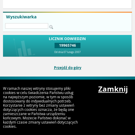
Wyszukiwarka
LICZNIK ODWIEDZIN
19965746
Od dnia 07 lutego 2007
Przejdź do góry
Zamknij
Urząd Miejski Strumień
W ramach naszej witryny stosujemy pliki
ul. Rynek 4, 43-246 Strumień
cookies w celu świadczenia Państwu usług
na najwyższym poziomie, w tym w sposób
dostosowany do indywidualnych potrzeb.
Korzystanie z witryny bez zmiany ustawień
dotyczących cookies oznacza, że będą one
zamieszczane w Państwa urządzeniu
końcowym. Możecie Państwo dokonać w
każdym czasie zmiany ustawień dotyczących
cookies.