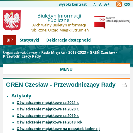
A+
wysoki kontrast
A
RSS
A-
Biuletyn Informacji
Publicznej
Archiwalny Biuletyn Informacji
Publicznej Urząd Miejski Strumień
BIP
Statystyki
Deklaracja dostępności
»
Rada Miejska
»
2018-2023
»
GREŃ Czesław -
Organ uchwałodawczy
Przewodniczący Rady
MENU
GREŃ Czesław - Przewodniczący Rady
Artykuły:
Oświadczenie majątkowe za 2021 r.
Oświadczenie majątkowe za 2020 r.
Oświadczenie majątkowe za 2019 r.
Oświadczenie majątkowe za 2018 rok
Oświadczenie majątkowe na początek kadencji