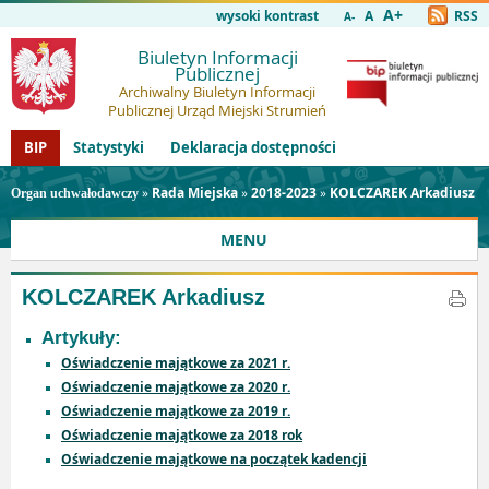
A+
wysoki kontrast
A
RSS
A-
Biuletyn Informacji
Publicznej
Archiwalny Biuletyn Informacji
Publicznej Urząd Miejski Strumień
BIP
Statystyki
Deklaracja dostępności
»
Rada Miejska
»
2018-2023
»
KOLCZAREK Arkadiusz
Organ uchwałodawczy
MENU
KOLCZAREK Arkadiusz
Artykuły:
Oświadczenie majątkowe za 2021 r.
Oświadczenie majątkowe za 2020 r.
Oświadczenie majątkowe za 2019 r.
Oświadczenie majątkowe za 2018 rok
Oświadczenie majątkowe na początek kadencji