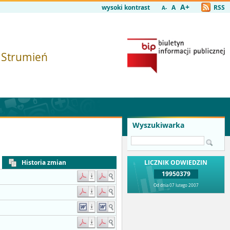
A+
wysoki kontrast
A
RSS
A-
i Strumień
Wyszukiwarka
Historia zmian
LICZNIK ODWIEDZIN
19950379
Od dnia 07 lutego 2007