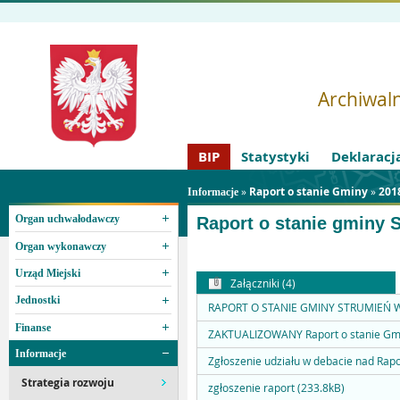
Archiwaln
BIP
Statystyki
Deklaracj
»
Raport o stanie Gminy
»
201
Informacje
Organ uchwałodawczy
Raport o stanie gminy S
Organ wykonawczy
Urząd Miejski
Załączniki (4)
Jednostki
RAPORT O STANIE GMINY STRUMIEŃ W 
Finanse
ZAKTUALIZOWANY Raport o stanie Gmin
Informacje
Zgłoszenie udziału w debacie nad Rap
Strategia rozwoju
zgłoszenie raport (233.8kB)