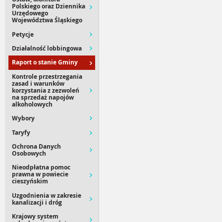
Polskiego oraz Dziennika
Urzędowego
Województwa Śląskiego
Petycje
Działalność lobbingowa
Raport o stanie Gminy
Kontrole przestrzegania
zasad i warunków
korzystania z zezwoleń
na sprzedaż napojów
alkoholowych
Wybory
Taryfy
Ochrona Danych
Osobowych
Nieodpłatna pomoc
prawna w powiecie
cieszyńskim
Uzgodnienia w zakresie
kanalizacji i dróg
Krajowy system