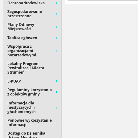
Ochrona środowiska
Zagospodarowanie
przestrzenne
Plany Odnowy
Miejscowości
Tablica ogłoszeń
Współpraca z
organizacjami
pozarządowymi
Lokalny Program
Rewitalizacji Miasta
Strumień
E-PUAP
Regulaminy korzystania
z obiektów gminy
Informacja dla
niesłyszących i
głuchoniemych
Ponowne wykorzystanie
informacji
Dostęp do Dziennika
Ustaw, Monitora