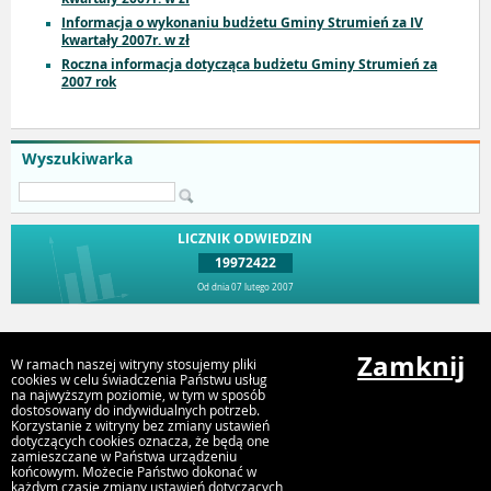
Informacja o wykonaniu budżetu Gminy Strumień za IV
kwartały 2007r. w zł
Roczna informacja dotycząca budżetu Gminy Strumień za
2007 rok
Wyszukiwarka
LICZNIK ODWIEDZIN
19972422
Od dnia 07 lutego 2007
Przejdź do góry
Zamknij
W ramach naszej witryny stosujemy pliki
cookies w celu świadczenia Państwu usług
na najwyższym poziomie, w tym w sposób
dostosowany do indywidualnych potrzeb.
Urząd Miejski Strumień
Korzystanie z witryny bez zmiany ustawień
ul. Rynek 4, 43-246 Strumień
dotyczących cookies oznacza, że będą one
zamieszczane w Państwa urządzeniu
końcowym. Możecie Państwo dokonać w
każdym czasie zmiany ustawień dotyczących