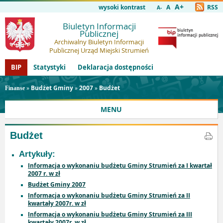
A+
wysoki kontrast
A
RSS
A-
Biuletyn Informacji
Publicznej
Archiwalny Biuletyn Informacji
Publicznej Urząd Miejski Strumień
BIP
Statystyki
Deklaracja dostępności
»
Budżet Gminy
»
2007
»
Budżet
Finanse
MENU
Budżet
Artykuły:
Informacja o wykonaniu budżetu Gminy Strumień za I kwartał
2007 r. w zł
Budżet Gminy 2007
Informacja o wykonaniu budżetu Gminy Strumień za II
kwartały 2007r. w zł
Informacja o wykonaniu budżetu Gminy Strumień za III
kwartały 2007r. w zł