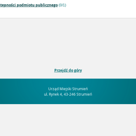
stępności podmiotu publicznego
(0/1)
Przejdź do góry
Urząd Miejski Strumień
ul. Rynek 4, 43-246 Strumień