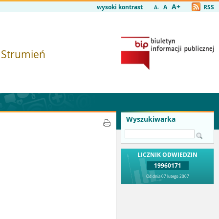
A+
wysoki kontrast
A
RSS
A-
i Strumień
Wyszukiwarka
LICZNIK ODWIEDZIN
19960171
Od dnia 07 lutego 2007