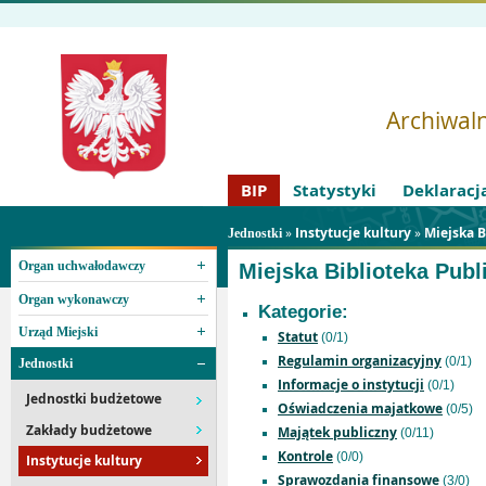
Archiwaln
BIP
Statystyki
Deklaracj
»
Instytucje kultury
»
Miejska B
Jednostki
Organ uchwałodawczy
Miejska Biblioteka Pub
Organ wykonawczy
Kategorie:
Urząd Miejski
Statut
(0/1)
Regulamin organizacyjny
(0/1)
Jednostki
Informacje o instytucji
(0/1)
Jednostki budżetowe
Oświadczenia majatkowe
(0/5)
Zakłady budżetowe
Majątek publiczny
(0/11)
Kontrole
(0/0)
Instytucje kultury
Sprawozdania finansowe
(3/0)