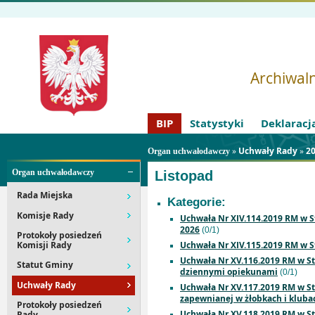
Archiwaln
BIP
Statystyki
Deklaracj
»
Uchwały Rady
»
2
Organ uchwałodawczy
Organ uchwałodawczy
Listopad
Rada Miejska
Kategorie:
Komisje Rady
Uchwała Nr XIV.114.2019 RM w S
2026
(0/1)
Protokoły posiedzeń
Komisji Rady
Uchwała Nr XIV.115.2019 RM w S
Uchwała Nr XV.116.2019 RM w Str
Statut Gminy
dziennymi opiekunami
(0/1)
Uchwały Rady
Uchwała Nr XV.117.2019 RM w St
zapewnianej w żłobkach i klubac
Protokoły posiedzeń
Uchwała Nr XV.118.2019 RM w St
Rady