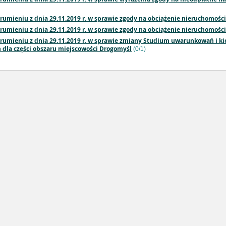
rumieniu z dnia 29.11.2019 r. w sprawie zgody na obciążenie nieruchomośc
rumieniu z dnia 29.11.2019 r. w sprawie zgody na obciążenie nieruchomośc
trumieniu z dnia 29.11.2019 r. w sprawie zmiany Studium uwarunkowań i 
dla części obszaru miejscowości Drogomyśl
(0/1)