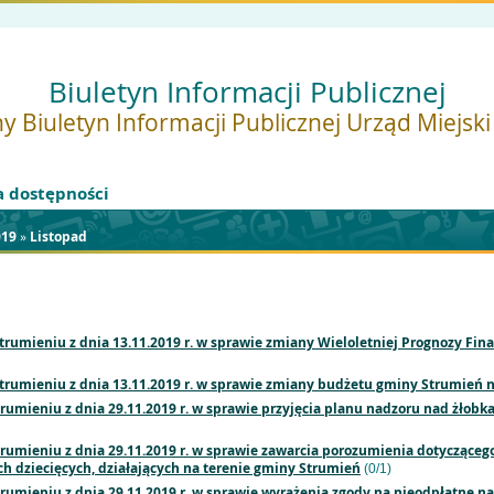
Biuletyn Informacji Publicznej
y Biuletyn Informacji Publicznej Urząd Miejsk
a dostępności
019
»
Listopad
trumieniu z dnia 13.11.2019 r. w sprawie zmiany Wieloletniej Prognozy Fin
trumieniu z dnia 13.11.2019 r. w sprawie zmiany budżetu gminy Strumień n
umieniu z dnia 29.11.2019 r. w sprawie przyjęcia planu nadzoru nad żłobk
rumieniu z dnia 29.11.2019 r. w sprawie zawarcia porozumienia dotycząceg
h dziecięcych, działających na terenie gminy Strumień
(0/1)
rumieniu z dnia 29.11.2019 r. w sprawie wyrażenia zgody na nieodpłatne n