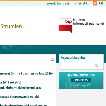
A+
wysoki kontrast
A
RSS
A-
i Strumień
Wyszukiwarka
ansowej Gminy Strumień na lata 2019-
LICZNIK ODWIEDZIN
19963875
a 2019 rok
(0/1)
Od dnia 07 lutego 2007
ami, klubami dziecięcymi oraz
o zasad finansowania opieki
abycie nieruchomości położonej w