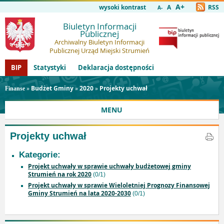
A+
wysoki kontrast
A
RSS
A-
Biuletyn Informacji
Publicznej
Archiwalny Biuletyn Informacji
Publicznej Urząd Miejski Strumień
BIP
Statystyki
Deklaracja dostępności
»
Budżet Gminy
»
2020
»
Projekty uchwał
Finanse
MENU
Projekty uchwał
Kategorie:
Projekt uchwały w sprawie uchwały budżetowej gminy
Strumień na rok 2020
(0/1)
Projekt uchwały w sprawie Wieloletniej Prognozy Finansowej
Gminy Strumień na lata 2020-2030
(0/1)